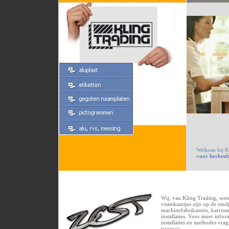
Welkom bij K
voor herkenb
Wij, van Kling Trading, wet
visitekaartjes zijn op de ein
machinefabrikanten, karross
installaties. Voor meer info
installaties en methodes vr
pagina's.