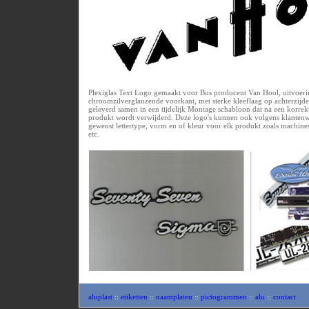
Plexiglas Text Logo gemaakt voor Bus producent Van Hool, uitvoeri
chroomzilverglanzende voorkant, met sterke kleeflaag op achterzijd
geleverd samen in een tijdelijk Montage schabloon dat na een korrek
produkt wordt verwijderd. Deze logo's kunnen ook volgens klanten
gewenst lettertype, vorm en of kleur voor elk produkt zoals machine
etc.
aluplast
::
etiketten
::
naamplaten
::
pictogrammen
::
alu
::
contact